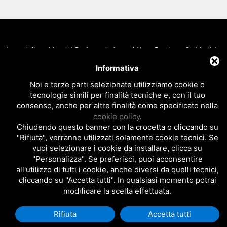
Immobiliare Mazzini By Agenzia Immobiliare Evasione 2 di Letizia
Novarin e C. Snc
Informativa
Affitti e Vendite appartamenti, villette, case vacanze fronte
mare al Lido di Pomposa e Scacchi
Noi e terze parti selezionate utilizziamo cookie o
Via Mare Adriatico, 9 - 44020 Lido di Pomposa - Comacchio (Fe) Italy
tecnologie simili per finalità tecniche e, con il tuo
C.F. e P.IVA 01894670387 - Numero REA:FE - 207643
consenso, anche per altre finalità come specificato nella
cookie policy
.
Tel.+39 0533.381937 - Fax.+39 0533.388231 - Email
Chiudendo questo banner con la crocetta o cliccando su
info@immobiliaremazzini.it
|
info@immobiliareevasione.it
"Rifiuta", verranno utilizzati solamente cookie tecnici. Se
Privacy policy
|
Cookie policy
|
Note legali
vuoi selezionare i cookie da installare, clicca su
"Personalizza". Se preferisci, puoi acconsentire
Sito realizzato da
Topsuimotori
all'utilizzo di tutti i cookie, anche diversi da quelli tecnici,
cliccando su "Accetta tutti". In qualsiasi momento potrai
modificare la scelta effettuata.
Rifiuta
Accetta tutti