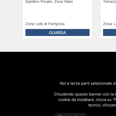
Giardino Privato, Zona Mare
Terrazzi
Zona:
Lido di Pomposa
Zona:
L
GUARDA
Immobi
Affitti e Vendit
Noi e terze parti selezionate ut
Tel.+39 0533.381937
Chiudendo questo banner con la cro
cookie da installare, clicca su "
tecnici, cliccan