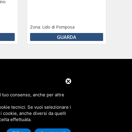
ino
Zona:
Lido di Pomposa
GUARDA
 C. Snc
Pomposa e Scacchi
 il tuo consenso, anche per altre
mobiliareevasione.it
okie tecnici. Se vuoi selezionare i
 i cookie, anche diversi da quelli
celta effettuata.