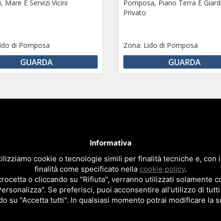
, Mare E Servizi Vicini
Pomposa, Piano Terra E Giard
Privato
ido di Pomposa
Zona:
Lido di Pomposa
GUARDA
GUARDA
liare Mazzini By Agenzia Immobiliare Evasione 2 di Letizia Novarin e
e appartamenti, villette, case vacanze fronte mare al Lido di 
Informativa
Via Mare Adriatico, 9 - 44020 Lido di Pomposa - Comacchio (Fe) Italy
ilizziamo cookie o tecnologie simili per finalità tecniche e, con
C.F. e P.IVA 01894670387 - Numero REA:FE - 207643
finalità come specificato nella
cookie policy
.
 - Fax.+39 0533.388231 - Email
info@immobiliaremazzini.it
|
info@im
cetta o cliccando su "Rifiuta", verranno utilizzati solamente co
Privacy policy
|
Cookie policy
|
Note legali
Personalizza". Se preferisci, puoi acconsentire all'utilizzo di tutti
do su "Accetta tutti". In qualsiasi momento potrai modificare la s
Sito realizzato da
Topsuimotori