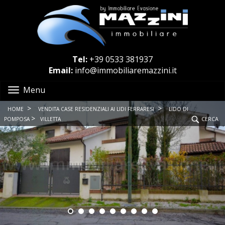
Tel:
+39 0533 381937
Email:
info@immobiliaremazzini.it
Menu
>
>
HOME
VENDITA CASE RESIDENZIALI AI LIDI FERRARESI
LIDO DI
>
CERCA
POMPOSA
VILLETTA