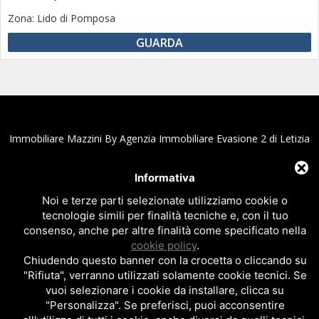
Zona:
Lido di Pomposa
GUARDA
Immobiliare Mazzini By Agenzia Immobiliare Evasione 2 di Letizia
Novarin e C. Snc
Affitti e Vendite appartamenti, villette, case vacanze fronte
Informativa
mare al Lido di Pomposa e Scacchi
Noi e terze parti selezionate utilizziamo cookie o
Via Mare Adriatico, 9 - 44020 Lido di Pomposa - Comacchio (Fe) Italy
tecnologie simili per finalità tecniche e, con il tuo
C.F. e P.IVA 01894670387 - Numero REA:FE - 207643
consenso, anche per altre finalità come specificato nella
Tel.+39 0533.381937 - Fax.+39 0533.388231 - Email
cookie policy
.
info@immobiliaremazzini.it
|
info@immobiliareevasione.it
Chiudendo questo banner con la crocetta o cliccando su
Privacy policy
|
Cookie policy
|
Note legali
"Rifiuta", verranno utilizzati solamente cookie tecnici. Se
vuoi selezionare i cookie da installare, clicca su
Sito realizzato da
Topsuimotori
"Personalizza". Se preferisci, puoi acconsentire