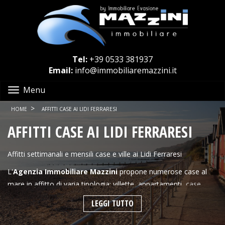
Tel:
+39 0533 381937
Email:
info@immobiliaremazzini.it
Menu
>
HOME
AFFITTI CASE AI LIDI FERRARESI
AFFITTI CASE AI LIDI FERRARESI
Affitti settimanali e mensili case e ville ai Lidi Ferraresi
L'
Agenzia Immobiliare Mazzini
propone numerose case al
mare in affitto di varia tipologia; villette, appartamenti,
case
vacanze ai Lidi Ferraresi
, villette in residence, appartamenti
LEGGI TUTTO
fronte mare sono alcune delle proposte per affitti settimanali,
mensili e stagionali di
Immobiliare Mazzini
a
Lido di