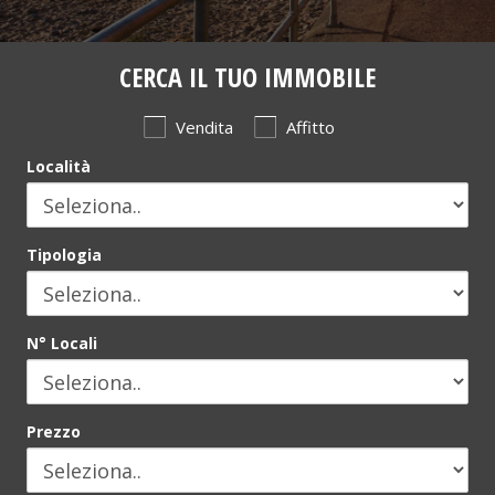
Pomposa
,
Lido di Scacchi
e nei sette
Lidi Ferraresi
.
Scorrendo la pagina troverete le nostre migliori proposte di
CERCA IL TUO IMMOBILE
affitto!
Vendita
Affitto
Località
Elenco nostre proposte immobiliari ai
Lidi Ferraresi suddivise per tipologia:
Tipologia
N° Locali
Prezzo