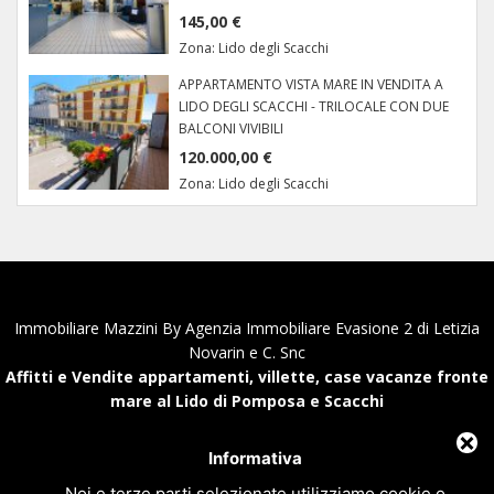
145,00 €
Zona:
Lido degli Scacchi
APPARTAMENTO VISTA MARE IN VENDITA A
LIDO DEGLI SCACCHI - TRILOCALE CON DUE
BALCONI VIVIBILI
120.000,00 €
Zona:
Lido degli Scacchi
Immobiliare Mazzini By Agenzia Immobiliare Evasione 2 di Letizia
Novarin e C. Snc
Affitti e Vendite appartamenti, villette, case vacanze fronte
mare al Lido di Pomposa e Scacchi
Via Mare Adriatico, 9 - 44020 Lido di Pomposa - Comacchio (Fe) Italy
C.F. e P.IVA 01894670387 - Numero REA:FE - 207643
Informativa
Tel.+39 0533.381937 - Fax.+39 0533.388231 - Email
Noi e terze parti selezionate utilizziamo cookie o