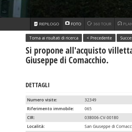
RIEPILOGO
FOTO
360 TOUR
PLAN
Torna ai risultati di ricerca
< Precedente
Succe
Si propone all'acquisto villet
Giuseppe di Comacchio.
DETTAGLI
Numero visite:
32349
Riferimento immobile:
065
CIR:
038006-CV-00180
Località:
San Giuseppe di Comacc