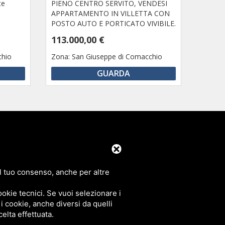
te
PIENO CENTRO SERVITO, VENDESI
APPARTAMENTO IN VILLETTA CON
POSTO AUTO E PORTICATO VIVIBILE.
113.000,00 €
chio
Zona:
San Giuseppe di Comacchio
GUARDA
 C. Snc
Pomposa e Scacchi
 il tuo consenso, anche per altre
mobiliareevasione.it
okie tecnici. Se vuoi selezionare i
 i cookie, anche diversi da quelli
celta effettuata.