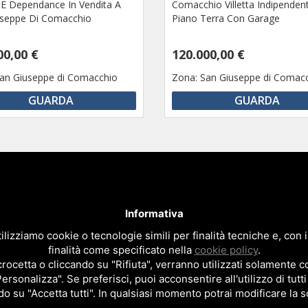
E Dependance In Vendita A
Comacchio Villetta Indipenden
useppe Di Comacchio
Piano Terra Con Garage
00,00 €
120.000,00 €
an Giuseppe di Comacchio
Zona:
San Giuseppe di Comac
GUARDA
GUARDA
liare Mazzini By Agenzia Immobiliare Evasione 2 di Letizia Novarin e
e appartamenti, villette, case vacanze fronte mare al Lido di 
Informativa
Via Mare Adriatico, 9 - 44020 Lido di Pomposa - Comacchio (Fe) Italy
ilizziamo cookie o tecnologie simili per finalità tecniche e, con
C.F. e P.IVA 01894670387 - Numero REA:FE - 207643
finalità come specificato nella
cookie policy
.
 - Fax.+39 0533.388231 - Email
info@immobiliaremazzini.it
|
info@im
cetta o cliccando su "Rifiuta", verranno utilizzati solamente co
Privacy policy
|
Cookie policy
|
Note legali
Personalizza". Se preferisci, puoi acconsentire all'utilizzo di tutti
do su "Accetta tutti". In qualsiasi momento potrai modificare la s
Sito realizzato da
Topsuimotori