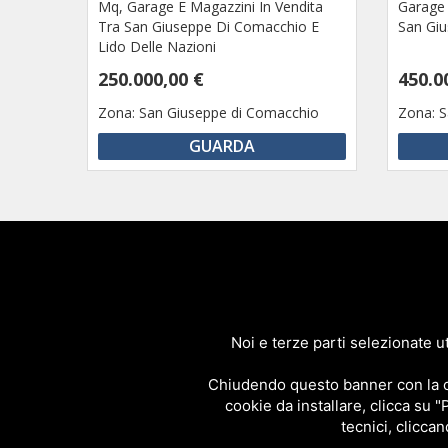
Mq, Garage E Magazzini In Vendita
Garage 
Tra San Giuseppe Di Comacchio E
San Gi
Lido Delle Nazioni
250.000,00 €
450.0
Zona:
San Giuseppe di Comacchio
Zona:
S
GUARDA
Immobi
Affitti e Vendit
Noi e terze parti selezionate ut
Tel.+39 0533.381937
Chiudendo questo banner con la cro
cookie da installare, clicca su "
tecnici, cliccan