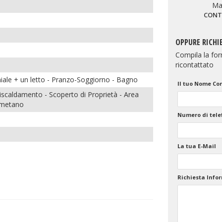
Ma
CONT
OPPURE RICHI
Compila la form
ricontattato
ale + un letto
-
Pranzo-Soggiorno
-
Bagno
Il tuo Nome Co
iscaldamento
-
Scoperto di Proprietà
-
Area
 metano
Numero di tele
La tua E-Mail
Richiesta Info