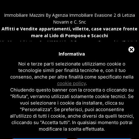
Immobiliare Mazzini By Agenzia Immobiliare Evasione 2 di Letizia
Novarin e C. Snc
Affitti e Vendite appartamenti, villette, case vacanze fronte
mare al Lido di Pomposa e Scacchi
Via Mare Adriatico, 9 - 44020 Lido di Pomposa - Comacchio (Fe) Italy
C.F. e P.IVA 01894670387 - Numero REA:FE - 207643
Informativa
Tel.+39 0533.381937 - Fax.+39 0533.388231 - Email
info@immobiliaremazzini.it
|
info@immobiliareevasione.it
Noi e terze parti selezionate utilizziamo cookie o
Privacy policy
|
Cookie policy
|
Note legali
tecnologie simili per finalità tecniche e, con il tuo
consenso, anche per altre finalità come specificato nella
Sito realizzato da
Topsuimotori
cookie policy
.
Chiudendo questo banner con la crocetta o cliccando su
"Rifiuta", verranno utilizzati solamente cookie tecnici. Se
vuoi selezionare i cookie da installare, clicca su
"Personalizza". Se preferisci, puoi acconsentire
all'utilizzo di tutti i cookie, anche diversi da quelli tecnici,
cliccando su "Accetta tutti". In qualsiasi momento potrai
modificare la scelta effettuata.