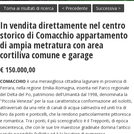
Torna ai risultati di ricerca
< Precedente
Successiva >
In vendita direttamente nel centro
storico di Comacchio appartamento
di ampia metratura con area
cortiliva comune e garage
€ 150.000,00
COMACCHIO
è una meravigliosa cittadina lagunare in provincia di
Ferrara, nella regione Emilia-Romagna, inserita nel Parco regionale
del Delta del Po, patrimonio dell'Umanità dal 1998, denominata la
"Piccola Venezia" per la sua caratteristica conformazione ad isolotti,
attraversati da una rete di canali di acqua salmastra ed uniti tra di
loro da ponti e ponticelli, che la rendono particolarmente pittoresca
e romantica. Tra i ponti, il più scenografico è il Trepponti, di epoca
seicentesca, che con le sue tre maestose gradinate domina l'antico
canale navigabile Pallotta ed è la location di numerose