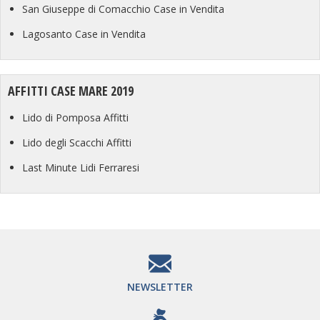
San Giuseppe di Comacchio Case in Vendita
Se anche tu sei interessato ad
affittare
o
acquistare
casa sulla
Riviera Adriatica
ti consigliamo di
contattarci subito
, che sarà a
Lagosanto Case in Vendita
tua completa disposizione per fornirti in qualunque momento
dettagli, chiarimenti e delucidazioni di qualsiasi genere. Per ottenere
maggiori dettagli su quanto concerne le case vacanza lidi ferraresi
AFFITTI CASE MARE 2019
vai alla pagina del form di contatto
, compila l'apposito box di
richiesta informazioni e attendi qualche breve istante la chiamata
Lido di Pomposa Affitti
dello staff di
Agenzia Immobiliare Mazzini
.
Lido degli Scacchi Affitti
Last Minute Lidi Ferraresi
NEWSLETTER