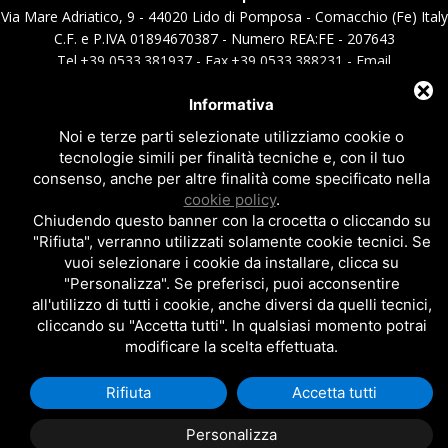
Via Mare Adriatico, 9 - 44020 Lido di Pomposa - Comacchio (Fe) Italy
C.F. e P.IVA 01894670387 - Numero REA:FE - 207643
Tel.+39 0533.381937 - Fax.+39 0533.388231 - Email
info@immobiliaremazzini.it
|
info@immobiliareevasione.it
Privacy policy
|
Cookie policy
|
Note legali
Informativa
Noi e terze parti selezionate utilizziamo cookie o
Sito realizzato da
Topsuimotori
tecnologie simili per finalità tecniche e, con il tuo
consenso, anche per altre finalità come specificato nella
cookie policy
.
Chiudendo questo banner con la crocetta o cliccando su
"Rifiuta", verranno utilizzati solamente cookie tecnici. Se
vuoi selezionare i cookie da installare, clicca su
"Personalizza". Se preferisci, puoi acconsentire
all'utilizzo di tutti i cookie, anche diversi da quelli tecnici,
cliccando su "Accetta tutti". In qualsiasi momento potrai
modificare la scelta effettuata.
Rifiuta
Accetta tutti
Personalizza