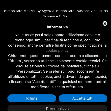
Immobiliare Mazzini By Agenzia Immobiliare Evasione 2 di Letizia
Novarin e C. Snc
Affitti e Vendite appartamenti, villette, case vacanze fronte
Informativa
mare al Lido di Pomposa e Scacchi
Via Mare Adriatico, 9 - 44020 Lido di Pomposa - Comacchio (Fe) Italy
Noi e terze parti selezionate utilizziamo cookie o
C.F. e P.IVA 01894670387 - Numero REA:FE - 207643
tecnologie simili per finalità tecniche e, con il tuo
Tel.+39 0533.381937 - Fax.+39 0533.388231 - Email
consenso, anche per altre finalità come specificato nella
info@immobiliaremazzini.it
|
info@immobiliareevasione.it
cookie policy
.
Privacy policy
|
Cookie policy
|
Note legali
Chiudendo questo banner con la crocetta o cliccando su
"Rifiuta", verranno utilizzati solamente cookie tecnici. Se
Sito realizzato da
Topsuimotori
vuoi selezionare i cookie da installare, clicca su
"Personalizza". Se preferisci, puoi acconsentire
all'utilizzo di tutti i cookie, anche diversi da quelli tecnici,
cliccando su "Accetta tutti". In qualsiasi momento potrai
modificare la scelta effettuata.
Rifiuta
Accetta tutti
Personalizza