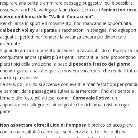
respirare aria pulita e ammirare paesaggi suggestivi; qui è possibile
osservare anche la variegata fauna locale, tra cui i
fenicotteri rosa,
il vero emblema delle "Valli di Comacchio".
Per chi ama lo sport e il movimento, non mancano le opportunità:
dal
beach volley
alle partite a racchettoni in spiaggia, fino agli sport
acquatici, perfetti per rendere la vacanza ancora più dinamica e
divertente.
E quando arriva il momento di sedersi a tavola, il Lido di Pomposa sa
conquistare anche i palati più esigenti: ristoranti e locali propongono
piatti tipici della tradizione, a base di
pescato fresco del giorno
,
unendo gusto, qualità e quell’atmosfera vacanziera che rende il tutto
ancora più speciale.
La sera, poi, il Lido si accende con eventi e manifestazioni per grandi
e bambini: dalle passeggiate sul viale, ai mercatini, fino alle serate a
tema e alle feste più attese, come il
Carnevale Estivo
, un
appuntamento allegro e coinvolgente che richiama turisti da ogni
parte.
Non aspettare oltre:
il
Lido di Pomposa
è pronto ad accogliervi
con la sua ospitalità calorosa, i suoi servizi e tutto il bello di una