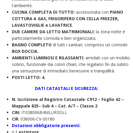
l'ambiente.
CUCINA COMPLETA DI TUTTO:
accessoriata con
PIANO
COTTURA A GAS, FRIGORIFERO CON CELLA FREEZER,
LAVASTOVIGLIE e LAVATRICE
.
DUE CAMERE DA LETTO MATRIMONIALI:
la zona notte é
particolarmente comoda e ben organizzata.
BAGNO COMPLETO
di tutti i sanitari, compreso un comodo
BOX DOCCIA.
AMBIENTI LUMINOSI E RILASSANTI:
arredati con un mobilio
sobrio, funzionale dai colori chiari, che regalano fin da subito
una sensazione di immediato benessere e tranquillità.
POSTI LETTO: 4.
DATI CATASTALI E SICUREZZA:
N. Iscrizione al Registro Catastale
:
C912 – Foglio 42 –
Mappale 825– Sub 4 – Cat. A/7 – Classe 2
CIN:
IT038006B4MLUR3OLL
CIR
: 038006-CV-00180
Dotazioni obbligatorie presenti:
n.1
estintore