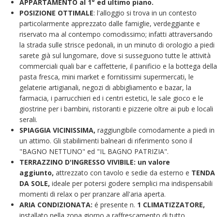
APPARTAMENTO al 1° ed ultimo piano.
POSIZIONE OTTIMALE
: l'alloggio si trova in un contesto
particolarmente apprezzato dalle famiglie, verdeggiante e
riservato ma al contempo comodissimo; infatti attraversando
la strada sulle strisce pedonali, in un minuto di orologio a piedi
sarete già sul lungomare, dove si susseguono tutte le attività
commerciali quali bar e caffetterie, il panificio e la bottega della
pasta fresca, mini market e fornitissimi supermercati, le
gelaterie artigianali, negozi di abbigliamento e bazar, la
farmacia, i parrucchieri ed i centri estetici, le sale gioco e le
giostrine per i bambini, ristoranti e pizzerie oltre ai pub e locali
serali.
SPIAGGIA VICINISSIMA,
raggiungibile comodamente a piedi in
un attimo. Gli stabilimenti balneari di riferimento sono il
"BAGNO NETTUNO" ed "IL BAGNO PATRIZIA".
TERRAZZINO D'INGRESSO VIVIBILE: un valore
aggiunto,
attrezzato con tavolo e sedie da esterno e
TENDA
DA SOLE,
ideale per potersi godere semplici ma indispensabili
momenti di relax o per pranzare all'aria aperta.
ARIA CONDIZIONATA:
é presente n.
1 CLIMATIZZATORE,
installato nella zona giorno a raffrescamento di tutto