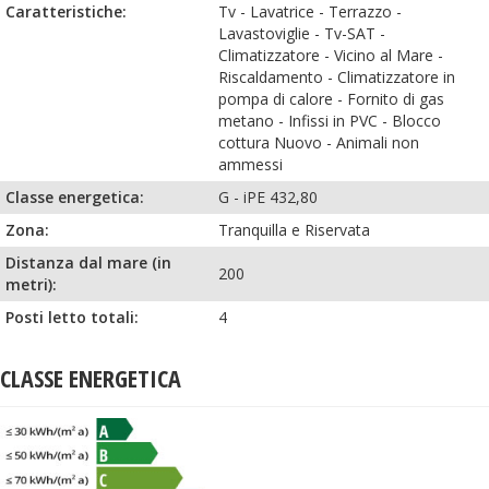
Caratteristiche:
Tv
-
Lavatrice
-
Terrazzo
-
Lavastoviglie
-
Tv-SAT
-
Climatizzatore
-
Vicino al Mare
-
Riscaldamento
-
Climatizzatore in
pompa di calore
-
Fornito di gas
metano
-
Infissi in PVC
-
Blocco
cottura Nuovo
-
Animali non
ammessi
Classe energetica:
G - iPE 432,80
Zona:
Tranquilla e Riservata
Distanza dal mare (in
200
metri):
Posti letto totali:
4
CLASSE ENERGETICA