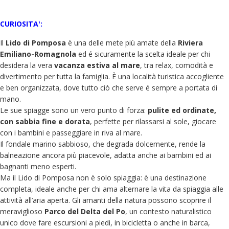
CURIOSITA':
Il
Lido di Pomposa
è una delle mete più amate della
Riviera
Emiliano-Romagnola
ed é sicuramente la scelta ideale per chi
desidera la vera
vacanza estiva al mare
, tra relax, comodità e
divertimento per tutta la famiglia. È una località turistica accogliente
e ben organizzata, dove tutto ciò che serve é sempre a portata di
mano.
Le sue spiagge sono un vero punto di forza:
pulite ed ordinate,
con sabbia fine e dorata
, perfette per rilassarsi al sole, giocare
con i bambini e passeggiare in riva al mare.
Il fondale marino sabbioso, che degrada dolcemente, rende la
balneazione ancora più piacevole, adatta anche ai bambini ed ai
bagnanti meno esperti.
Ma il Lido di Pomposa non è solo spiaggia: è una destinazione
completa, ideale anche per chi ama alternare la vita da spiaggia alle
attività all’aria aperta. Gli amanti della natura possono scoprire il
meraviglioso
Parco del Delta del Po
, un contesto naturalistico
unico dove fare escursioni a piedi, in bicicletta o anche in barca,