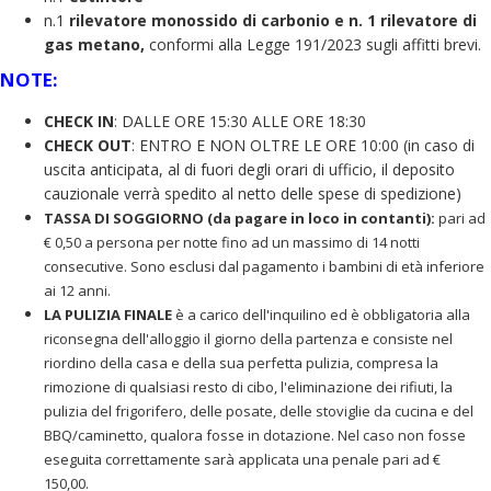
n.1
rilevatore monossido di carbonio e n. 1 rilevatore di
gas metano,
conformi alla Legge 191/2023 sugli affitti brevi.
NOTE:
CHECK IN
: DALLE ORE 15:30 ALLE ORE 18:30
CHECK OUT
: ENTRO E NON OLTRE LE ORE 10:00 (in caso di
uscita anticipata, al di fuori degli orari di ufficio, il deposito
cauzionale verrà spedito al netto delle spese di spedizione)
TASSA DI SOGGIORNO (da pagare in loco in contanti):
pari ad
€ 0,50 a persona per notte fino ad un massimo di 14 notti
consecutive. Sono esclusi dal pagamento i bambini di età inferiore
ai 12 anni.
LA PULIZIA FINALE
è a carico dell'inquilino ed è obbligatoria alla
riconsegna dell'alloggio il giorno della partenza e consiste nel
riordino della casa e della sua perfetta pulizia, compresa la
rimozione di qualsiasi resto di cibo, l'eliminazione dei rifiuti, la
pulizia del frigorifero, delle posate, delle stoviglie da cucina e del
BBQ/caminetto, qualora fosse in dotazione. Nel caso non fosse
eseguita correttamente sarà applicata una penale pari ad €
150,00.