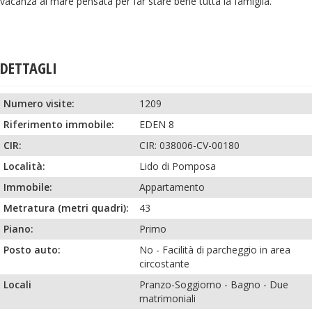
vacanza al mare pensata per far stare bene tutta la famiglia.
DETTAGLI
Numero visite:
1209
Riferimento immobile:
EDEN 8
CIR:
CIR: 038006-CV-00180
Località:
Lido di Pomposa
Immobile:
Appartamento
Metratura (metri quadri):
43
Piano:
Primo
Posto auto:
No
-
Facilità di parcheggio in area
circostante
Locali
Pranzo-Soggiorno
-
Bagno
-
Due
matrimoniali