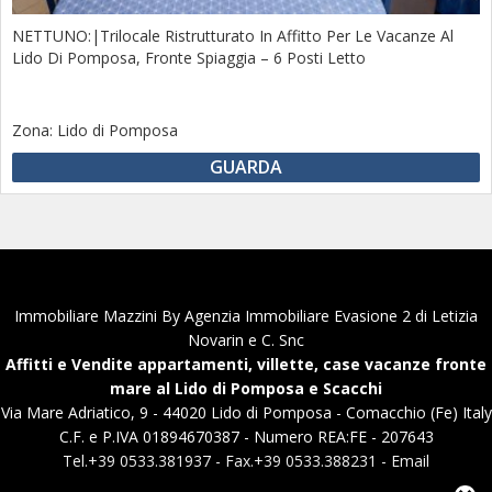
NETTUNO:|Trilocale Ristrutturato In Affitto Per Le Vacanze Al
Lido Di Pomposa, Fronte Spiaggia – 6 Posti Letto
Zona:
Lido di Pomposa
GUARDA
Immobiliare Mazzini By Agenzia Immobiliare Evasione 2 di Letizia
Novarin e C. Snc
Affitti e Vendite appartamenti, villette, case vacanze fronte
mare al Lido di Pomposa e Scacchi
Via Mare Adriatico, 9 - 44020 Lido di Pomposa - Comacchio (Fe) Italy
C.F. e P.IVA 01894670387 - Numero REA:FE - 207643
Tel.+39 0533.381937 - Fax.+39 0533.388231 - Email
info@immobiliaremazzini.it
|
info@immobiliareevasione.it