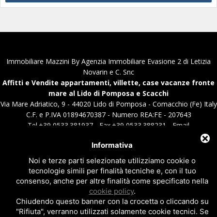
Immobiliare Mazzini By Agenzia Immobiliare Evasione 2 di Letizia
Novarin e C. Snc
Affitti e Vendite appartamenti, villette, case vacanze fronte
mare al Lido di Pomposa e Scacchi
Via Mare Adriatico, 9 - 44020 Lido di Pomposa - Comacchio (Fe) Italy
C.F. e P.IVA 01894670387 - Numero REA:FE - 207643
Tel.+39 0533.381937 - Fax.+39 0533.388231 - Email
info@immobiliaremazzini.it
|
info@immobiliareevasione.it
Informativa
Privacy policy
|
Cookie policy
|
Note legali
Noi e terze parti selezionate utilizziamo cookie o
Sito realizzato da
Topsuimotori
tecnologie simili per finalità tecniche e, con il tuo
consenso, anche per altre finalità come specificato nella
cookie policy
.
Chiudendo questo banner con la crocetta o cliccando su
"Rifiuta", verranno utilizzati solamente cookie tecnici. Se