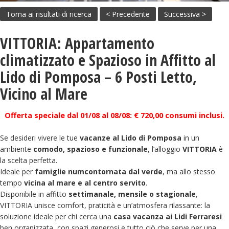
Torna ai risultati di ricerca
< Precedente
Successiva >
VITTORIA: Appartamento
climatizzato e Spazioso in Affitto al
Lido di Pomposa – 6 Posti Letto,
Vicino al Mare
Offerta speciale dal 01/08 al 08/08: € 720,00 consumi inclusi.
Se desideri vivere le tue
vacanze al Lido di Pomposa
in un
ambiente
comodo, spazioso e funzionale
, l’alloggio
VITTORIA
è
la scelta perfetta.
Ideale per
famiglie numcontornata dal verde
, ma allo stesso
tempo
vicina al mare e al centro servito
.
Disponibile in affitto
settimanale, mensile o stagionale
,
VITTORIA unisce comfort, praticità e un’atmosfera rilassante: la
soluzione ideale per chi cerca una
casa vacanza ai Lidi Ferraresi
ben organizzata, con spazi generosi e tutto ciò che serve per una