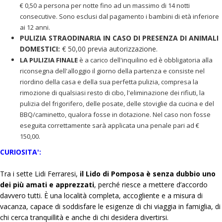
€ 0,50 a persona per notte fino ad un massimo di 14 notti
consecutive. Sono esclusi dal pagamento i bambini di età inferiore
ai 12 anni.
PULIZIA STRAODINARIA IN CASO DI PRESENZA DI ANIMALI
DOMESTICI:
€ 50,00 previa autorizzazione.
LA PULIZIA FINALE
è a carico dell'inquilino ed è obbligatoria alla
riconsegna dell'alloggio il giorno della partenza e consiste nel
riordino della casa e della sua perfetta pulizia, compresa la
rimozione di qualsiasi resto di cibo, l'eliminazione dei rifiuti, la
pulizia del frigorifero, delle posate, delle stoviglie da cucina e del
BBQ/caminetto, qualora fosse in dotazione. Nel caso non fosse
eseguita correttamente sarà applicata una penale pari ad €
150,00.
CURIOSITA':
Tra i sette Lidi Ferraresi,
il Lido di Pomposa è senza dubbio uno
dei più amati e apprezzati
, perché riesce a mettere d’accordo
davvero tutti. È una località completa, accogliente e a misura di
vacanza, capace di soddisfare le esigenze di chi viaggia in famiglia, di
chi cerca tranquillità e anche di chi desidera divertirsi.