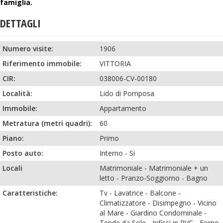
famiglia.
DETTAGLI
Numero visite:
1906
Riferimento immobile:
VITTORIA
CIR:
038006-CV-00180
Località:
Lido di Pomposa
Immobile:
Appartamento
Metratura (metri quadri):
60
Piano:
Primo
Posto auto:
Interno
-
Si
Locali
Matrimoniale
-
Matrimoniale + un
letto
-
Pranzo-Soggiorno
-
Bagno
Caratteristiche:
Tv
-
Lavatrice
-
Balcone
-
Climatizzatore
-
Disimpegno
-
Vicino
al Mare
-
Giardino Condominale
-
Tende da Sole
-
Infissi in PVC
-
Forno