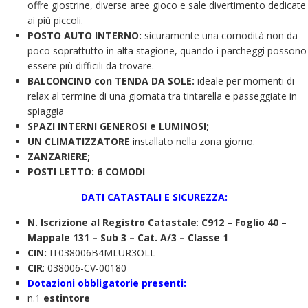
offre giostrine, diverse aree gioco e sale divertimento dedicate
ai più piccoli.
POSTO AUTO INTERNO:
sicuramente una comodità non da
poco soprattutto in alta stagione, quando i parcheggi possono
essere più difficili da trovare.
BALCONCINO con TENDA DA SOLE:
ideale per momenti di
relax al termine di una giornata tra tintarella e passeggiate in
spiaggia
SPAZI INTERNI GENEROSI e LUMINOSI;
UN CLIMATIZZATORE
installato nella zona giorno.
ZANZARIERE;
POSTI LETTO: 6 COMODI
DATI CATASTALI E SICUREZZA:
N. Iscrizione al Registro Catastale
:
C912 – Foglio 40 –
Mappale 131 – Sub 3 – Cat. A/3 – Classe 1
CIN:
IT038006B4MLUR3OLL
CIR
: 038006-CV-00180
Dotazioni obbligatorie presenti:
n.1
estintore