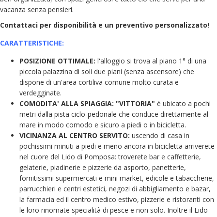
vacanza senza pensieri.
Contattaci per disponibilità e un preventivo personalizzato!
CARATTERISTICHE:
POSIZIONE OTTIMALE:
l'alloggio si trova al piano 1° di una
piccola palazzina di soli due piani (senza ascensore) che
dispone di un'area cortiliva comune molto curata e
verdegginate.
COMODITA' ALLA SPIAGGIA: "VITTORIA"
é ubicato a pochi
metri dalla pista ciclo-pedonale che conduce direttamente al
mare in modo comodo e sicuro a piedi o in bicicletta.
VICINANZA AL CENTRO SERVITO:
uscendo di casa in
pochissimi minuti a piedi e meno ancora in bicicletta arriverete
nel cuore del Lido di Pomposa: troverete bar e caffetterie,
gelaterie, piadinerie e pizzerie da asporto, panetterie,
fornitissimi supermercati e mini market, edicole e tabaccherie,
parrucchieri e centri estetici, negozi di abbigliamento e bazar,
la farmacia ed il centro medico estivo, pizzerie e ristoranti con
le loro rinomate specialità di pesce e non solo. Inoltre il Lido