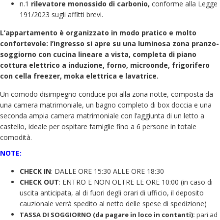
n.1
rilevatore monossido di carbonio,
conforme alla Legge
191/2023 sugli affitti brevi.
L’appartamento è organizzato in modo pratico e molto
confortevole: l’ingresso si apre su una luminosa zona pranzo-
soggiorno con cucina lineare a vista, completa di piano
cot
tura elettrico a induzione, forno, microonde, frigorifero
con cella freezer, moka elettrica e lavatrice.
Un comodo disimpegno conduce poi alla zona notte, composta da
una camera matrimoniale, un bagno completo di box doccia e una
seconda ampia camera matrimoniale con l’aggiunta di un letto a
castello, ideale per ospitare famiglie fino a 6 persone in totale
comodità.
NOTE:
CHECK IN
: DALLE ORE 15:30 ALLE ORE 18:30
CHECK OUT
: ENTRO E NON OLTRE LE ORE 10:00 (in caso di
uscita anticipata, al di fuori degli orari di ufficio, il deposito
cauzionale verrà spedito al netto delle spese di spedizione)
TASSA DI SOGGIORNO (da pagare in loco in contanti):
pari ad