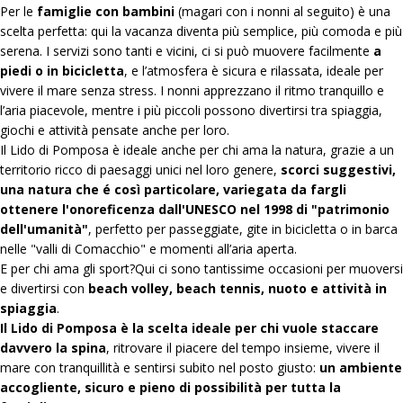
Per le
famiglie con bambini
(magari con i nonni al seguito) è una
scelta perfetta: qui la vacanza diventa più semplice, più comoda e più
serena. I servizi sono tanti e vicini, ci si può muovere facilmente
a
piedi o in bicicletta
, e l’atmosfera è sicura e rilassata, ideale per
vivere il mare senza stress. I nonni apprezzano il ritmo tranquillo e
l’aria piacevole, mentre i più piccoli possono divertirsi tra spiaggia,
giochi e attività pensate anche per loro.
Il Lido di Pomposa è ideale anche per chi ama la natura, grazie a un
territorio ricco di paesaggi unici nel loro genere,
scorci suggestivi,
una natura che é così particolare, variegata da fargli
ottenere l'onoreficenza dall'UNESCO nel 1998 di "patrimonio
dell'umanità"
, perfetto per passeggiate, gite in bicicletta o in barca
nelle "valli di Comacchio" e momenti all’aria aperta.
E per chi ama gli sport?Qui ci sono tantissime occasioni per muoversi
e divertirsi con
beach volley, beach tennis, nuoto e attività in
spiaggia
.
Il Lido di Pomposa è la scelta ideale per chi vuole staccare
davvero la spina
, ritrovare il piacere del tempo insieme, vivere il
mare con tranquillità e sentirsi subito nel posto giusto:
un ambiente
accogliente, sicuro e pieno di possibilità per tutta la