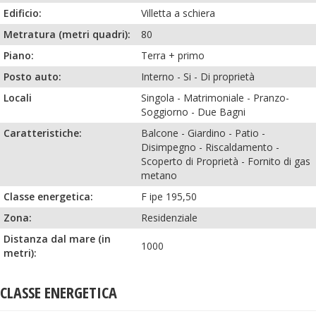
Edificio:
Villetta a schiera
Metratura (metri quadri):
80
Piano:
Terra + primo
Posto auto:
Interno
-
Si
-
Di proprietà
Locali
Singola
-
Matrimoniale
-
Pranzo-
Soggiorno
-
Due Bagni
Caratteristiche:
Balcone
-
Giardino
-
Patio
-
Disimpegno
-
Riscaldamento
-
Scoperto di Proprietà
-
Fornito di gas
metano
Classe energetica:
F ipe 195,50
Zona:
Residenziale
Distanza dal mare (in
1000
metri):
CLASSE ENERGETICA