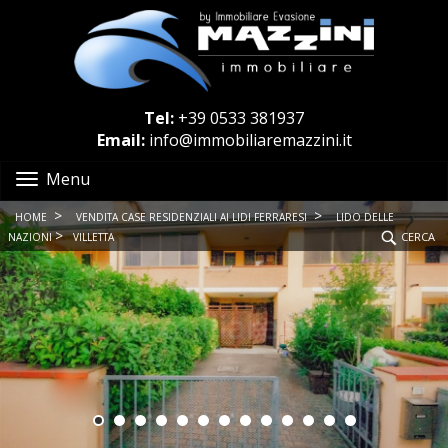
Tel:
+39 0533 381937
Email:
info@immobiliaremazzini.it
Menu
>
>
HOME
VENDITA CASE RESIDENZIALI AI LIDI FERRARESI
LIDO DELLE
>
CERCA
NAZIONI
VILLETTA