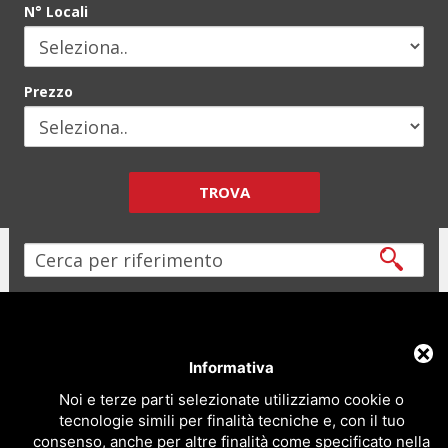
N° Locali
Prezzo
TROVA
Immobiliare Mazzini By Agenzia Immobiliare Evasione 2 di Letizia
Informativa
Novarin e C. Snc
Affitti e Vendite appartamenti, villette, case vacanze fronte
Noi e terze parti selezionate utilizziamo cookie o
mare al Lido di Pomposa e Scacchi
tecnologie simili per finalità tecniche e, con il tuo
Via Mare Adriatico, 9 - 44020 Lido di Pomposa - Comacchio (Fe) Italy
consenso, anche per altre finalità come specificato nella