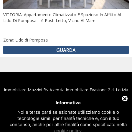
VITTORIA: Appartamento Climatizzato E Spazioso In Affitto Al
Lido Di Pomposa – 6 Posti Letto, Vicino Al Mare
Zona:
Lido di Pomposa
GUARDA
Immobiliare Mazzini By Agenzia Immobiliare Evasione 2 di Letizia
Novarin e C. Snc
Informativa
Affitti e Vendite appartamenti, villette, case vacanze fronte
mare al Lido di Pomposa e Scacchi
Noi e terze parti selezionate utilizziamo cookie o
Via Mare Adriatico, 9 - 44020 Lido di Pomposa - Comacchio (Fe) Italy
tecnologie simili per finalità tecniche e, con il tuo
C.F. e P.IVA 01894670387 - Numero REA:FE - 207643
consenso, anche per altre finalità come specificato nella
Tel.+39 0533.381937 - Fax.+39 0533.388231 - Email
cookie policy
.