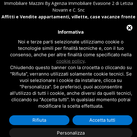
Immobiliare Mazzini By Agenzia Immobiliare Evasione 2 di Letizia
Novarin e C. Snc
Affitti e Vendite appartamenti, villette, case vacanze fronte
mare al Lido di Pomposa e Scacchi
Via Mare Adriatico, 9 - 44020 Lido di Pomposa - Comacchio (Fe) Italy
Informativa
C.F. e P.IVA 01894670387 - Numero REA:FE - 207643
Noi e terze parti selezionate utilizziamo cookie o
Tel.+39 0533.381937 - Fax.+39 0533.388231 - Email
tecnologie simili per finalità tecniche e, con il tuo
info@immobiliaremazzini.it
|
info@immobiliareevasione.it
consenso, anche per altre finalità come specificato nella
Privacy policy
|
Cookie policy
|
Note legali
cookie policy
.
Chiudendo questo banner con la crocetta o cliccando su
Sito realizzato da
Topsuimotori
"Rifiuta", verranno utilizzati solamente cookie tecnici. Se
vuoi selezionare i cookie da installare, clicca su
"Personalizza". Se preferisci, puoi acconsentire
all'utilizzo di tutti i cookie, anche diversi da quelli tecnici,
cliccando su "Accetta tutti". In qualsiasi momento potrai
modificare la scelta effettuata.
Rifiuta
Accetta tutti
Personalizza