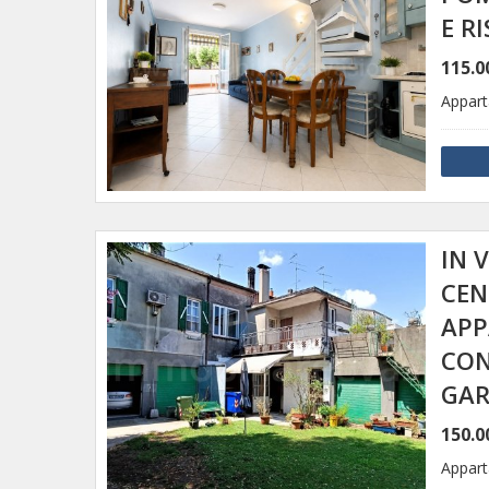
E R
115.0
Appar
IN 
CEN
APP
CON
GAR
150.0
Appar