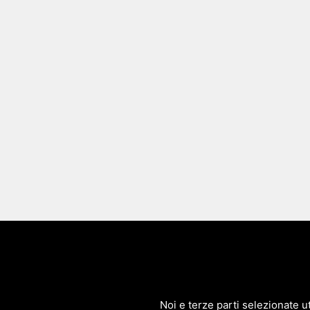
Immobi
Affitti e Vendit
Noi e terze parti selezionate ut